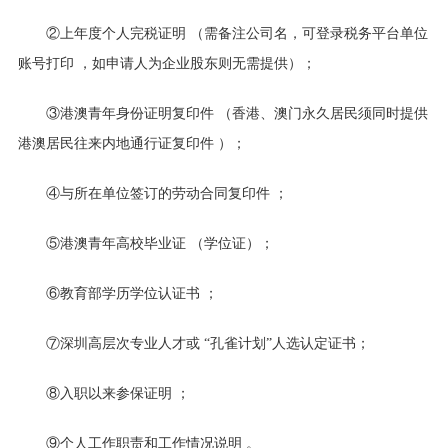
②
上年度个人完税证明
（需备注公司名，可登录税务平台单位
账号打印
，如申请人为企业股东则无需提供）；
③
港澳青年身份证明复印件
（香港、澳门永久居民须同时提供
港澳居民往来内地通行证复印件
）；
④
与所在单位签订的劳动合同复印件
；
⑤
港澳青年高校毕业证
（学位证）；
⑥
教育部学历学位认证书
；
⑦
深圳高层次专业人才或
“孔雀计划”人选认定证书；
⑧
入职以来参保证明
；
⑨
个人工作职责和工作情况说明
。